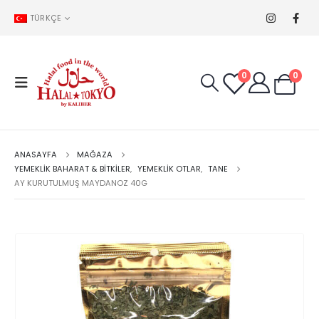
TÜRKÇE
0
0
ANASAYFA
MAĞAZA
YEMEKLIK BAHARAT & BITKILER
,
YEMEKLIK OTLAR
,
TANE
AY KURUTULMUŞ MAYDANOZ 40G