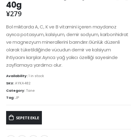
40g
¥
279
Bol miktarda A, C, K ve B vitamini içeren maydanoz
ayrıca potasyum, kalsiyum, demir sodyum, karbonhidrat
ve magnezyum minerallerini barındırır.Günlük düzenli
olarak tüketildiğinde vücudun demir ve kalsiyum
ihtiyacını karşılar.Ayrıca yağ yakıcı özelliği sayesinde
zayflamaya yardımcı olur.
Availability:
1 in stock
SKU:
AYKA482
Category:
Tane
Tag:
JP
SEPETE EKLE