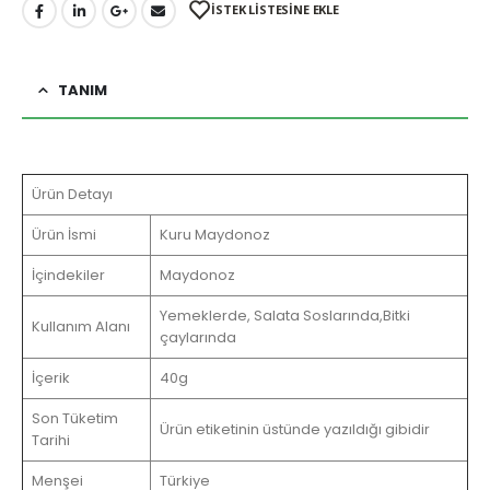
İSTEK LİSTESİNE EKLE
TANIM
Ürün Detayı
Ürün İsmi
Kuru Maydonoz
İçindekiler
Maydonoz
Yemeklerde, Salata Soslarında,Bitki
Kullanım Alanı
çaylarında
İçerik
40g
Son Tüketim
Ürün etiketinin üstünde yazıldığı gibidir
Tarihi
Menşei
Türkiye