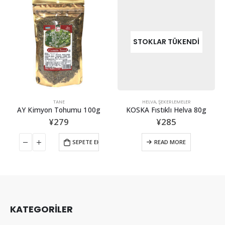
STOKLAR TÜKENDI
TANE
HELVA
,
ŞEKERLEMELER
AY Kimyon Tohumu 100g
KOSKA Fıstıklı Helva 80g
¥
279
¥
285
SEPETE EKLE
READ MORE
KATEGORİLER