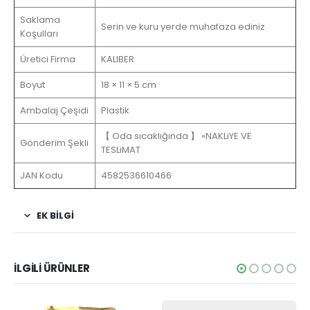
Saklama
Serin ve kuru yerde muhafaza ediniz
Koşulları
Üretici Firma
‎KALIBER
Boyut
18 × 11 × 5 cm
Ambalaj Çeşidi
Plastik
【 Oda sıcaklığında 】 »NAKLiYE VE
Gönderim Şekli
TESLiMAT
JAN Kodu
4582536610466
EK BİLGİ
İLGİLİ ÜRÜNLER