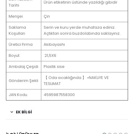
Ürün etiketinin üstünde yazıldığı gibidir
Tarihi
Menşei
Çin
Saklama
Serin ve kuru yerde muhafaza ediniz.
Koşulları
Açtıktan sonra buzdolabında saklayınız.
Üretici Firma
Akibayashi
Boyut
21,5X6
Ambalaj Çeşidi
Plastik sise
【 Oda sıcaklığında 】 »NAKLiYE VE
Gönderim Şekli
TESLiMAT
JAN Kodu
4595987558300
EK BİLGİ