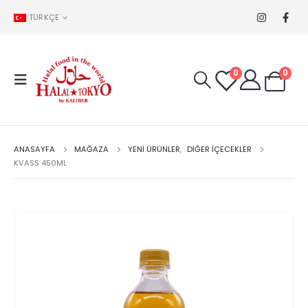
TÜRKÇE
0
0
ANASAYFA
MAĞAZA
YENİ ÜRÜNLER
,
DIĞER IÇECEKLER
KVASS 450ML