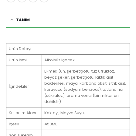
TANIM
Ürün Detayı
Ürün İsmi
Alkolsüz Içecek
Ekmek (un, şerbetçiotu, tuz), fruktoz,
beyaz şeker, şerbetçiotu, laktik asit
bakterileri, maya, karbondioksit, sitrik asit,
İçindekiler
koruyucu (sodyum benzoat), tatlandırıcı
(sükraloz), aroma verici (bir miktar un
dahildir)
Kullanım Alanı
Kokteyl, Meyve Suyu,
İçerik
450ML
Son Tüketim