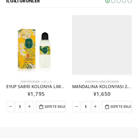
İLGİLİ ÜRÜNLER
YENİ ÜRÜNLER
,
コロンヤ
KOLONYA
,
YENİ ÜRÜNLER
EYUP SABRI KOLONYA LIMON 200ML
MANDALINA KOLONYASI 200ML
¥
1,795
¥
1,650
SEPETE EKLE
SEPETE EKLE