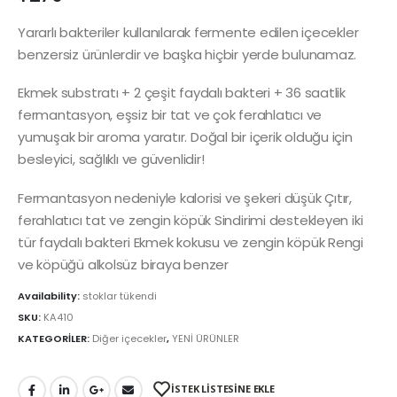
Yararlı bakteriler kullanılarak fermente edilen içecekler
benzersiz ürünlerdir ve başka hiçbir yerde bulunamaz.
Ekmek substratı + 2 çeşit faydalı bakteri + 36 saatlik
fermantasyon, eşsiz bir tat ve çok ferahlatıcı ve
yumuşak bir aroma yaratır. Doğal bir içerik olduğu için
besleyici, sağlıklı ve güvenlidir!
Fermantasyon nedeniyle kalorisi ve şekeri düşük Çıtır,
ferahlatıcı tat ve zengin köpük Sindirimi destekleyen iki
tür faydalı bakteri Ekmek kokusu ve zengin köpük Rengi
ve köpüğü alkolsüz biraya benzer
Availability:
stoklar tükendi
SKU:
KA410
KATEGORİLER:
Diğer içecekler
,
YENİ ÜRÜNLER
İSTEK LİSTESİNE EKLE