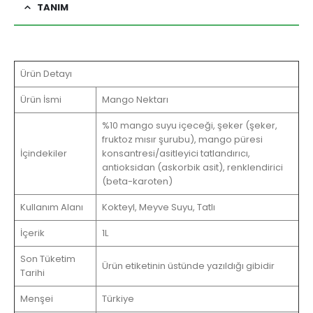
TANIM
Ürün Detayı
Ürün İsmi
Mango Nektarı
%10 mango suyu içeceği, şeker (şeker,
fruktoz mısır şurubu), mango püresi
İçindekiler
konsantresi/asitleyici tatlandırıcı,
antioksidan (askorbik asit), renklendirici
(beta-karoten)
Kullanım Alanı
Kokteyl, Meyve Suyu, Tatlı
İçerik
1L
Son Tüketim
Ürün etiketinin üstünde yazıldığı gibidir
Tarihi
Menşei
Türkiye