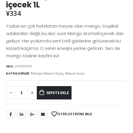
içecek 1L
¥
334
Yazları en çok hatırlatan meyve olan mango, tropikal
adalardan değil, bu kez Juss Mango Aromali içecek dan
geliyor. Her yudumda seni tatil günlerine götürecek bu
lezzeti kaçırma. O senin enerjini yerine getirsin. Sen de
mango tadının keyfini sür.
SKU:
JUSS0024
KATEGORİLER:
Mango Meyve Suyu
,
Meyve Suyu
SEPETE EKLE
İSTEK LİSTESİNE EKLE