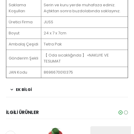
Saklama
Serin ve kuru yerde muhafaza ediniz.
Koşulları
Açtıktan sonra buzdolabında saklayınız.
Üretici Firma
JUSS
Boyut
24 x 7 x 7cm
Ambalaj Çeşidi
Tetra Pak
【 Oda sıcaklığında 】 »NAKLiYE VE
Gönderim Şekli
TESLiMAT
JAN Kodu
8696670010375
EK BİLGİ
İLGİLİ ÜRÜNLER