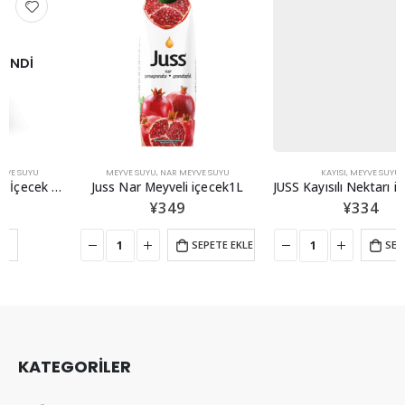
MEYVE SUYU
,
NAR MEYVE SUYU
KAYISI
,
MEYVE SUYU
Juss Nar Meyveli içecek1L
JUSS Kayısılı Nektarı içecek 1L
¥
349
¥
334
SEPETE EKLE
SEPETE EKLE
KATEGORİLER