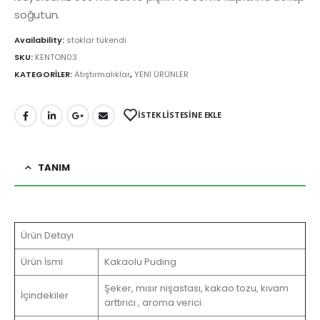
soğutun.
Availability:
stoklar tükendi
SKU:
KENTON03
KATEGORİLER:
Atıştırmalıklar
,
YENİ ÜRÜNLER
İSTEK LİSTESİNE EKLE
TANIM
Ürün Detayı
Ürün İsmi
Kakaolu Puding
Şeker, mısır nişastası, kakao tozu, kıvam
İçindekiler
arttırıcı , aroma verici.