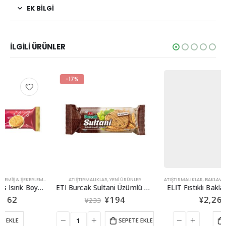
EK BİLGİ
İLGİLİ ÜRÜNLER
-17%
,
YENİ ÜRÜNLER
ATIŞTIRMALIKLAR
,
YENİ ÜRÜNLER
ATIŞTIRMALIKLAR
,
BAKLAVA
,
KURUYEMIŞ & ŞEKERLEME
ETI Burcak Sultani Üzümlü Kepekli Bisküvi123g
ELIT Fıstıklı Baklava 15 adet
¥
194
¥
2,268
¥
233
SEPETE EKLE
SEPETE EKLE