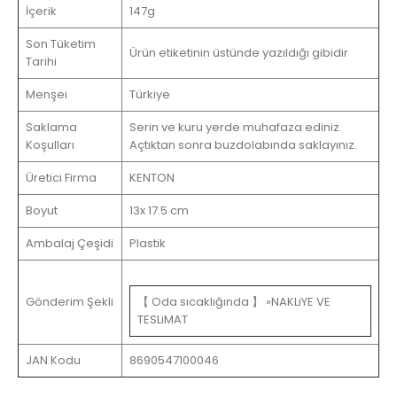
İçerik
147g
Son Tüketim
Ürün etiketinin üstünde yazıldığı gibidir
Tarihi
Menşei
Türkiye
Saklama
Serin ve kuru yerde muhafaza ediniz.
Koşulları
Açtıktan sonra buzdolabında saklayınız.
Üretici Firma
KENTON
Boyut
13x 17.5 cm
Ambalaj Çeşidi
Plastik
Gönderim Şekli
【 Oda sıcaklığında 】 »NAKLiYE VE
TESLiMAT
JAN Kodu
8690547100046