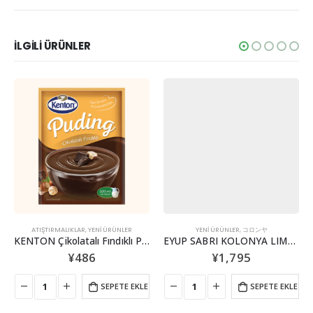
İLGİLİ ÜRÜNLER
,
YENİ ÜRÜNLER
ATIŞTIRMALIKLAR
,
YENİ ÜRÜNLER
YENİ ÜRÜNLER
,
コロンヤ
KENTON Çikolatalı Fındıklı Puding
EYUP SABRI KOLONYA LIMON 200ML
¥
486
¥
1,795
SEPETE EKLE
SEPETE EKLE