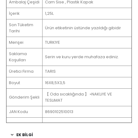
Ambalaj Çeşidi
Cam Sise , Plastik Kapak
İçerik
1,25L
Son Tüketim
Ürün etiketinin üstünde yazıldığı gibidir
Tarihi
Menşei
TURKIYE
Saklama
Serin ve kuru yerde muhafaza ediniz.
Koşulları
Üretici Firma
TARIS
Boyut
16X8,5X3,5
【 Oda sıcaklığında 】 »NAKLiYE VE
Gönderim Şekli
TESLiMAT
JAN Kodu
8690102510013
EK BİLGİ