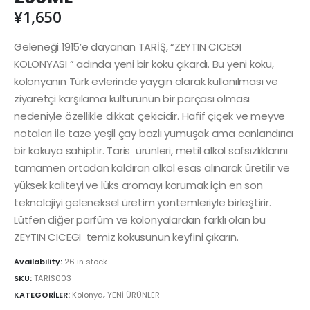
¥
1,650
Geleneği 1915’e dayanan TARİŞ, “ZEYTIN CICEGI
KOLONYASI ” adında yeni bir koku çıkardı. Bu yeni koku,
kolonyanın Türk evlerinde yaygın olarak kullanılması ve
ziyaretçi karşılama kültürünün bir parçası olması
nedeniyle özellikle dikkat çekicidir. Hafif çiçek ve meyve
notaları ile taze yeşil çay bazlı yumuşak ama canlandırıcı
bir kokuya sahiptir. Taris ürünleri, metil alkol safsızlıklarını
tamamen ortadan kaldıran alkol esas alınarak üretilir ve
yüksek kaliteyi ve lüks aromayı korumak için en son
teknolojiyi geleneksel üretim yöntemleriyle birleştirir.
Lütfen diğer parfüm ve kolonyalardan farklı olan bu
ZEYTIN CICEGI temiz kokusunun keyfini çıkarın.
Availability:
26 in stock
SKU:
TARIS003
KATEGORİLER:
Kolonya
,
YENİ ÜRÜNLER