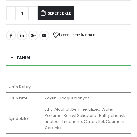
SEPETE EKLE
İSTEK LİSTESİNE EKLE
TANIM
Ürün Detayı
Ürün İsmi
Zeytin Cicegi Kolonyasi
Ethyl Alcohol ,Demineralized Water ,
Perfume, Benxyl Salicylate , Buthylphenyl,
İçindekiler
Linalool , Limonene, Citronellol, Coumarin,
Geraniol