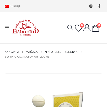
TÜRKÇE
0
0
ANASAYFA
MAĞAZA
YENİ ÜRÜNLER
,
KOLONYA
ZEYTIN CICEGI KOLONYASI 200ML