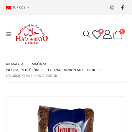
TÜRKÇE
0
0
ANASAYFA
MAĞAZA
İNDİRİM
,
YENİ ÜRÜNLER
,
LEGURME HAZIR YEMEK
,
TAHIL
LEGURME KIRMIZI KINOA 500GR