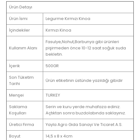
Ürün Detayı
Ürün İsmi
Legurme Kırmızı Kinoa
İçindekiler
Kırmızı Kinoa
Fasulye,Nohut,Barbunya gibi ürünleri
Kullanım Alanı
pişirmeden önce 10-12 saat soğuk suda
bekletin.
İçerik
500GR
Son Tüketim
Ürün etiketinin üstünde yazıldığı gibidir
Tarihi
Menşei
TURKEY
Saklama
Serin ve kuru yerde muhafaza ediniz.
Koşulları
Açtıktan sonra buzdolabında saklayınız.
Üretici Firma
Yayla Agro Gida Sanayi Ve Ticaret A.S.
Boyut
14,5 x 8 x 4cm