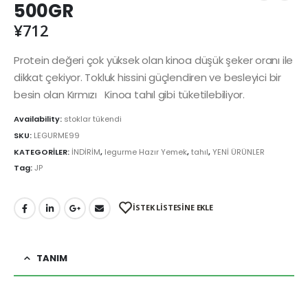
500GR
¥
712
Protein değeri çok yüksek olan kinoa düşük şeker oranı ile
dikkat çekiyor. Tokluk hissini güçlendiren ve besleyici bir
besin olan Kırmızı Kinoa tahıl gibi tüketilebiliyor.
Availability:
stoklar tükendi
SKU:
LEGURME99
KATEGORİLER:
İNDİRİM
,
legurme Hazır Yemek
,
tahıl
,
YENİ ÜRÜNLER
Tag:
JP
İSTEK LİSTESİNE EKLE
TANIM