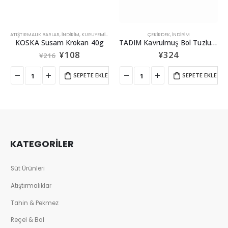
,
YENİ ÜRÜNLER
ATIŞTIRMALIK BARLAR
,
İNDİRİM
,
KURUYEMIŞ & ŞEKERLEME
ÇEKIRDEK
,
İNDİRİM
KOSKA Susam Krokan 40g
TADIM Kavrulmuş Bol Tuzlu Siyah Ayçekirdeği 80g
¥
108
¥
324
¥
216
SEPETE EKLE
SEPETE EKLE
KATEGORİLER
Süt Ürünleri
Atıştırmalıklar
Tahin & Pekmez
Reçel & Bal