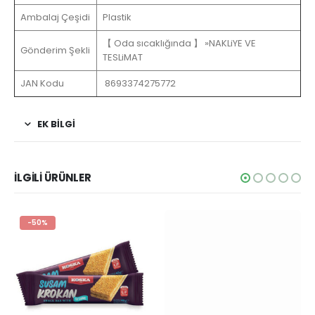
Ambalaj Çeşidi
Plastik
【 Oda sıcaklığında 】 »NAKLiYE VE
Gönderim Şekli
TESLiMAT
JAN Kodu
8693374275772
EK BİLGİ
İLGİLİ ÜRÜNLER
-50%