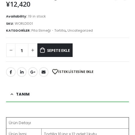
¥
12,420
Availability:
19 in stock
SKU:
WORLD001
KATEGORİLER:
Pita Ekmeği・Tortilla
,
Uncategorized
SEPETE EKLE
İSTEK LİSTESİNE EKLE
TANIM
Ürün Detayı
Ürün İsmi
Tortilla 10 inç x 12 adet 1 kutu