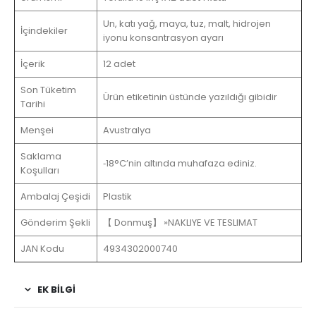
Un, katı yağ, maya, tuz, malt, hidrojen
İçindekiler
iyonu konsantrasyon ayarı
İçerik
12 adet
Son Tüketim
Ürün etiketinin üstünde yazıldığı gibidir
Tarihi
Menşei
Avustralya
Saklama
‐18°C’nin altında muhafaza ediniz.
Koşulları
Ambalaj Çeşidi
Plastik
Gönderim Şekli
【 Donmuş】 »NAKLIYE VE TESLIMAT
JAN Kodu
4934302000740
EK BİLGİ