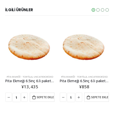
İLGİLİ ÜRÜNLER
PITA EKMEĞI・TORTILLA
,
UNCATEGORIZED
PITA EKMEĞI・TORTILLA
,
UNCATEGORIZED
Pita Ekmeği 6.5inç 6.li paket (1 koli)
Pita Ekmeği 7 inç 10.lu paket
¥
858
¥
1,188
SEPETE EKLE
SEPETE EKLE