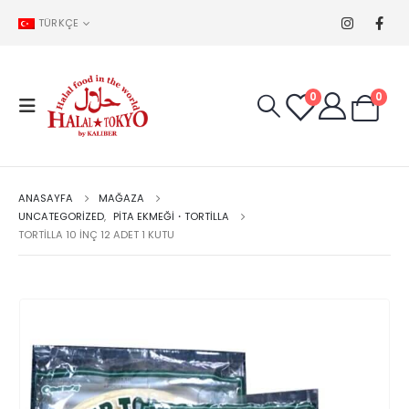
TÜRKÇE
0
0
ANASAYFA
MAĞAZA
UNCATEGORIZED
,
PITA EKMEĞI・TORTILLA
TORTILLA 10 INÇ 12 ADET 1 KUTU