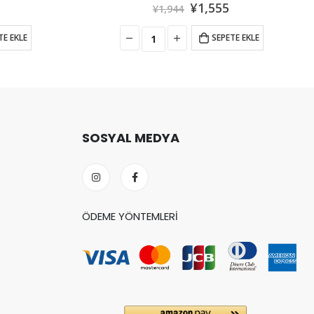
¥
583
TE EKLE
SEPETE EKLE
SOSYAL MEDYA
ÖDEME YÖNTEMLERI