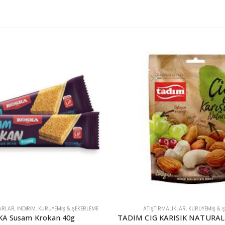
-20%
ALIKLAR
,
KURUYEMIŞ & ŞEKERLEME
İNDİRİM
,
KURUTULMUŞ MEYVELER
,
Y
TADIM CIG KARISIK NATURAL KURUYEMIS 90g
AY Dökme Kuru İncir