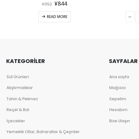
¥
108
¥
216
SEPETE EKLE
KATEGORİLER
SAYFALAR
Süt Ürünleri
Ana sayfa
Atıştırmalıklar
Mağaza
Tahin & Pekmez
Sepetim
Reçel & Bal
Hesabım
İçecekler
Bize Ulaşın
Yemeklik Otlar, Baharatlar & Çeşniler