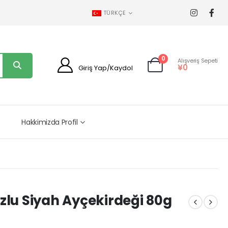
TÜRKÇE
0
Alışveriş Sepeti
¥
0
Giriş Yap/Kaydol
Hakkimizda Profil
lu Siyah Ayçekirdeği 80g