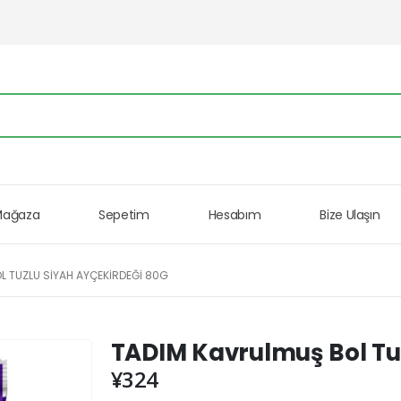
Mağaza
Sepetim
Hesabım
Bize Ulaşın
L TUZLU SIYAH AYÇEKIRDEĞI 80G
TADIM Kavrulmuş Bol Tuz
¥
324