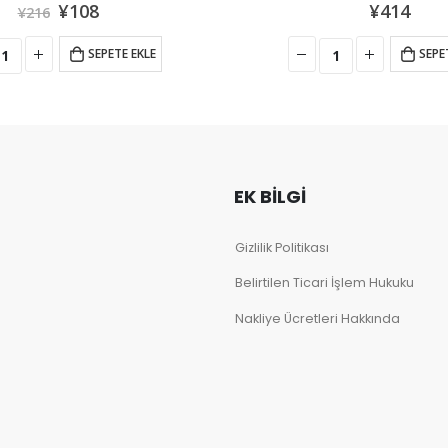
¥
414
¥
1,555
¥
1,944
SEPETE EKLE
SEPE
EK BILGI
Gizlilik Politikası
Belirtilen Ticari İşlem Hukuku
Nakliye Ücretleri Hakkında