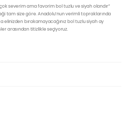
 çok severim ama favorim bol tuzlu ve siyah olandır”
eği tam size göre. Anadolu’nun verimli topraklarında
lınca elinizden bırakamayacağınız bol tuzlu siyah ay
er arasından titizlikle seçiyoruz.