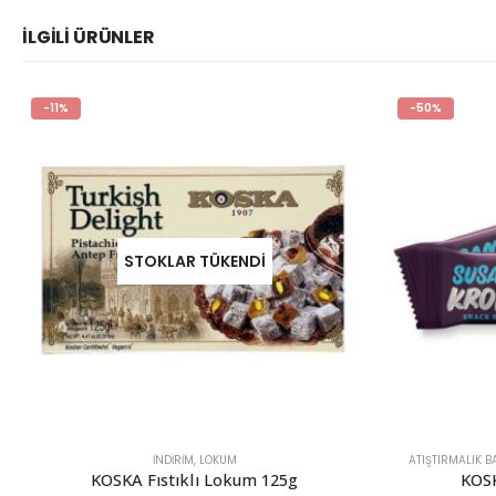
İLGİLİ ÜRÜNLER
-50%
ATIŞTIRMALIK BARLAR
,
İNDİRİM
,
KURUYEMIŞ & ŞEKERLEME
ATIŞTIRM
KOSKA Susam Krokan 40g