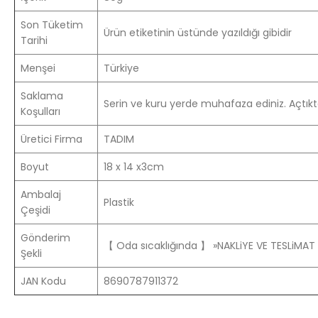
Son Tüketim
Ürün etiketinin üstünde yazıldığı gibidir
Tarihi
Menşei
Türkiye
Saklama
Serin ve kuru yerde muhafaza ediniz. Açtıkt
Koşulları
Üretici Firma
TADIM
Boyut
18 x 14 x3cm
Ambalaj
Plastik
Çeşidi
Gönderim
【 Oda sıcaklığında 】 »NAKLiYE VE TESLiMAT
Şekli
JAN Kodu
8690787911372