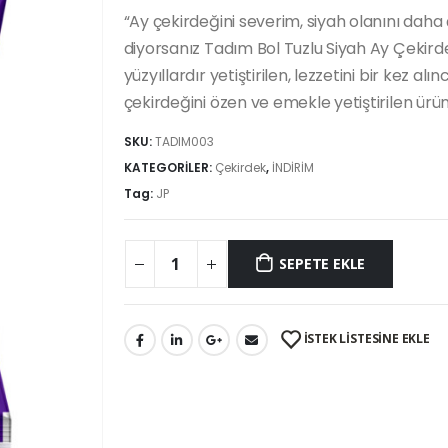
“Ay çekirdeğini severim, siyah olanını daha
diyorsanız Tadım Bol Tuzlu Siyah Ay Çekird
yüzyıllardır yetiştirilen, lezzetini bir kez a
çekirdeğini özen ve emekle yetiştirilen ürünl
SKU:
TADIM003
KATEGORİLER:
Çekirdek
,
İNDİRİM
Tag:
JP
SEPETE EKLE
İSTEK LİSTESİNE EKLE