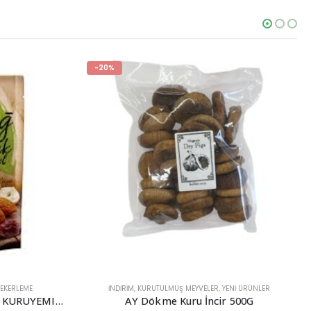
ENİ ÜRÜNLER
BUĞDAY ÜRÜNLERI
,
LEGURME HAZIR YEMEK
,
PIRINÇ & BULGUR
 500G
LEGURME ESMER KOFTELIK BULGUR 1KG