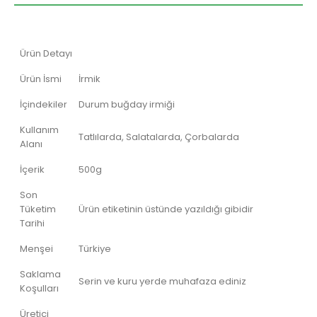
Ürün Detayı
Ürün İsmi
İrmik
İçindekiler
Durum buğday irmiği
Kullanım
Tatlılarda, Salatalarda, Çorbalarda
Alanı
İçerik
500g
Son
Tüketim
Ürün etiketinin üstünde yazıldığı gibidir
Tarihi
Menşei
Türkiye
Saklama
Serin ve kuru yerde muhafaza ediniz
Koşulları
Üretici