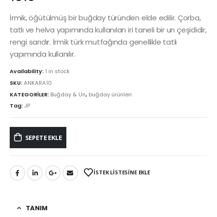
İrmik, öğütülmüş bir buğday türünden elde edilir. Çorba,
tatlı ve helva yapımında kullanılan iri taneli bir un çeşididir,
rengi sarıdır. İrmik türk mutfağında genellikle tatlı
yapımında kullanılır.
Availability:
1 in stock
SKU:
ANKARA10
KATEGORİLER:
Buğday & Un
,
buğday ürünleri
Tag:
JP
SEPETE EKLE
İSTEK LİSTESİNE EKLE
TANIM