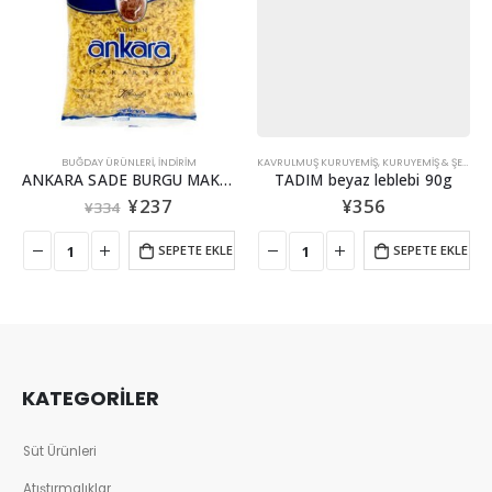
BUĞDAY ÜRÜNLERI
,
İNDİRİM
KAVRULMUŞ KURUYEMIŞ
,
KURUYEMIŞ & ŞEKERLEME
ANKARA SADE BURGU MAKARNA 500G
TADIM beyaz leblebi 90g
¥
237
¥
356
¥
334
SEPETE EKLE
SEPETE EKLE
KATEGORİLER
Süt Ürünleri
Atıştırmalıklar