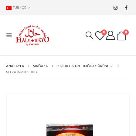
TÜRKÇE
0
0
ANASAYFA
MAĞAZA
BUĞDAY & UN
,
BUĞDAY ÜRÜNLERI
SELVA İRMİK 500G