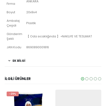
ANKARA
Firma
Boyut
20x9x4
Ambalaj
Plastik
Çeşidi
Gönderim
【 Oda sıcaklığında 】 »NAKLiYE VE TESLiMAT
Şekli
JAN Kodu
8690890001816
EK BİLGİ
İLGİLİ ÜRÜNLER
-29%