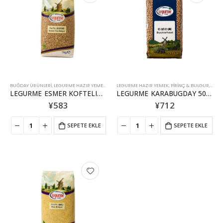
BUĞDAY ÜRÜNLERI
,
LEGURME HAZIR YEMEK
,
PIRINÇ & BULGUR
LEGURME HAZIR YEMEK
,
PIRINÇ & BULGUR
,
TAHI
LEGURME ESMER KOFTELIK BULGUR 1KG
LEGURME KARABUGDAY 500GR
¥
583
¥
712
SEPETE EKLE
SEPETE EKLE