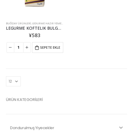
BUĞDAY ÜRÜNLERI
,
LEGURME HAZIR YEMEK
,
PIRINÇ & BULGUR
LEGURME KOFTELIK BULGUR 1KG
¥
583
SEPETE EKLE
ÜRÜN KATEGORİLERİ
Dondurulmuş Yiyecekler