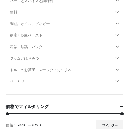
ハーブとスパイスと調味料
飲料
調理用オイル、ビネガー
糖蜜と胡麻ペースト
缶詰、瓶詰、パック
ジャムとはちみつ
トルコのお菓子・スナック・おつまみ
ベーカリー
価格でフィルタリング
価格：
¥590
—
¥730
フィルター