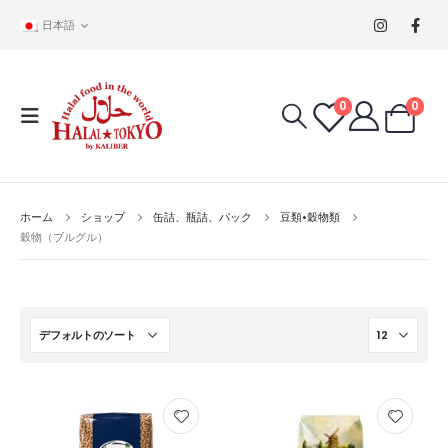
日本語
0
0
ホーム
ショップ
缶詰、瓶詰、パック
豆類•穀物類
穀物（ブルグル）