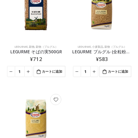
LEGURME
,
穀物
,
穀物（ブルグル）
LEGURME
,
小麦製品
,
穀物（ブルグル）
LEGURME そばの実500GR
LEGURME ブルグル (全粒粉細) 1KG
¥
712
¥
583
カートに追加
カートに追加