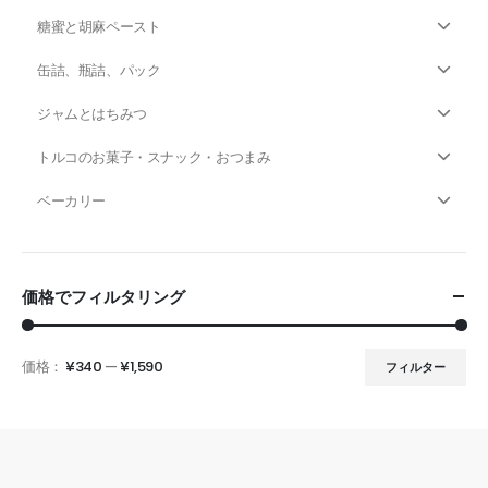
糖蜜と胡麻ペースト
缶詰、瓶詰、パック
ジャムとはちみつ
トルコのお菓子・スナック・おつまみ
ベーカリー
価格でフィルタリング
価格：
¥340
—
¥1,590
フィルター