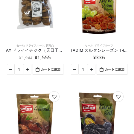
セール
,
ドライフルーツ
,
新商品
セール
,
ドライフルーツ
AY ドライイチジク（天日干しイチジク） 500g
TADIM スルタンレーズン 140g
¥
1,555
¥
336
¥
1,944
カートに追加
カートに追加