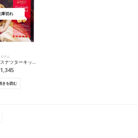
在庫切れ
ロクム
KOSKA ミックスナツターキッシュデライト （ヘーゼルナッツ、ココナッツ、ピスタチオ）350g
1,345
続きを読む