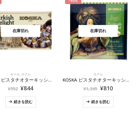
-40%
在庫切れ
在庫切れ
セール
,
ロクム
ロクム
KOSKA ピスタチオターキッシュデライト 125g 2026.8.14
KOSKA ピスタチオターキッシュデライト350g2026.8.14
¥
844
¥
810
¥
952
¥
1,345
続きを読む
続きを読む