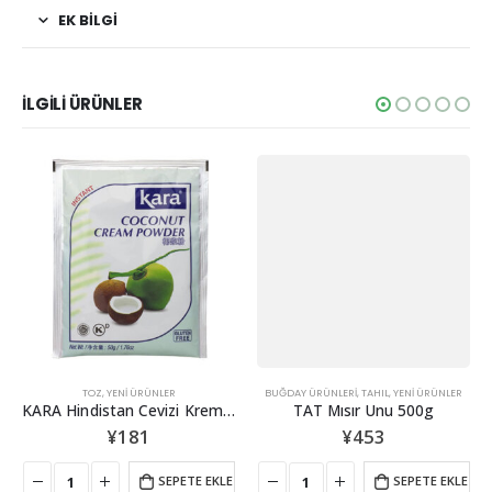
EK BİLGİ
İLGİLİ ÜRÜNLER
TOZ
,
YENİ ÜRÜNLER
BUĞDAY ÜRÜNLERI
,
TAHIL
,
YENİ ÜRÜNLER
KARA Hindistan Cevizi Kreması Tozu 50GR
TAT Mısır Unu 500g
¥
181
¥
453
SEPETE EKLE
SEPETE EKLE