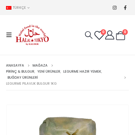
TÜRKÇE
0
0
ANASAYFA
MAĞAZA
PIRINÇ & BULGUR
,
YENİ ÜRÜNLER
,
LEGURME HAZIR YEMEK
,
BUĞDAY ÜRÜNLERI
LEGURME PILAVLIK BULGUR 1KG