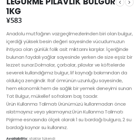
LEGURME PILAVLIK BULGUR
1KG
¥
583
Anadolu mutfağının vazgeçilmezlerinden biri olan bulgur,
içerdiği yüksek besin değeri sayesinde vücudumuzun
ihtiyacı olan günlük folik asit miktarını karşılar. İçeriğinde
bulunan faydalı yağlar sayesinde yerken de size eşsiz bir
lezzet sunar.Dolmalar, çorbalar, pilavlar ve köftelerde
severek kullandığımız bulgur, lif kaynağı bakımından da
oldukça zengindir. Raf ömrünün uzunluğu sayesinde,
hem ekonomik hem de sağlık bir yemek deneyimi sunan
Tat Bulgur, mükellef sofraların baş tacıdır.
Ürün Kullanma Talimatı Ürünümüzü kullanmadan önce
ıslatmayınız veya yıkamayınız.Ürün Kullanma Talimatı
Pişirme esnasında ölçek olarak 1 su bardağı bulgura, 2 su
bardağı kaynar su kullanınız.
Availability:
stoklar tükendi