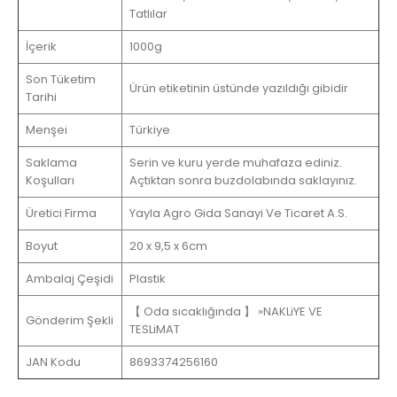
Tatlılar
İçerik
1000g
Son Tüketim
Ürün etiketinin üstünde yazıldığı gibidir
Tarihi
Menşei
Türkiye
Saklama
Serin ve kuru yerde muhafaza ediniz.
Koşulları
Açtıktan sonra buzdolabında saklayınız.
Üretici Firma
Yayla Agro Gida Sanayi Ve Ticaret A.S.
Boyut
20 x 9,5 x 6cm
Ambalaj Çeşidi
Plastik
【 Oda sıcaklığında 】 »NAKLiYE VE
Gönderim Şekli
TESLiMAT
JAN Kodu
8693374256160