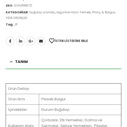
SKU:
LEGURME70
KATEGORİLER:
buğday ürünleri
,
legurme Hazır Yemek
,
Pirinç & Bulgur
,
YENİ ÜRÜNLER
Tag:
JP
İSTEK LİSTESİNE EKLE
TANIM
Ürün Detayı
Ürün İsmi
Pilavlık Bulgur
İçindekiler
Durum Buğdayı
Çorbalar, Etli Yemekler, Dolma ve
Kullanım Alanı
Sarmalar, Sebze Yemekleri , Pilavlar,