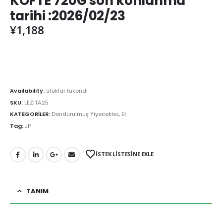
KOFTE 720G son konlanma
tarihi :2026/02/23
¥
1,188
Availability:
stoklar tükendi
SKU:
LEZITA25
KATEGORİLER:
Dondurulmuş Yiyecekler
,
Et
Tag:
JP
İSTEK LİSTESİNE EKLE
TANIM