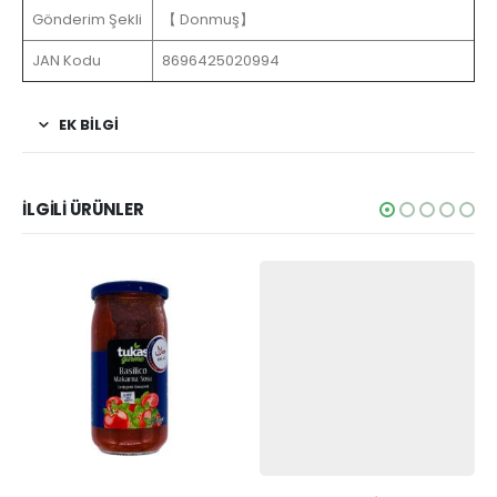
Gönderim Şekli
【 Donmuş】
JAN Kodu
8696425020994
EK BİLGİ
İLGİLİ ÜRÜNLER