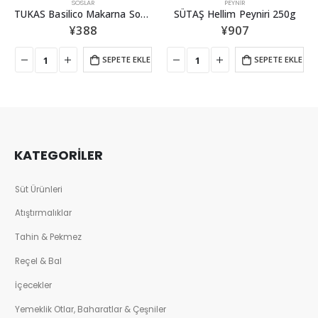
,
PITA EKMEĞI・TORTILLA
SOSLAR
,
YENİ ÜRÜNLER
PEYNIR
TUKAS Basilico Makarna Sosu (Fesleğenli Domatesli ) 360g
SÜTAŞ Hellim Peyniri 250g
¥
388
¥
907
SEPETE EKLE
SEPETE EKLE
KATEGORİLER
Süt Ürünleri
Atıştırmalıklar
Tahin & Pekmez
Reçel & Bal
İçecekler
Yemeklik Otlar, Baharatlar & Çeşniler