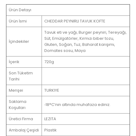
Ürün Detayı
Ürün İsmi
CHEDDAR PEYNIRLI TAVUK KOFTE
Tavuk eti ve yağı, Burger peyniri, Tereyağı,
Süt, Emülgatörler, Kırmızı biber tozu,
İçindekiler
Gluten, Soğan, Tuz, Baharat karışımı,
Domates sosu, Maya
İçerik
720g
Son Tüketim
Tarihi
Menşei
TURKIYE
Saklama
‐18°C’nin altında muhafaza ediniz.
Koşulları
Üretici Firma
LEZITA
Ambalaj Çeşidi
Plastik