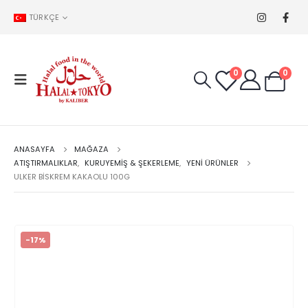
TÜRKÇE
0
0
ANASAYFA
MAĞAZA
ATIŞTIRMALIKLAR
,
KURUYEMIŞ & ŞEKERLEME
,
YENİ ÜRÜNLER
ULKER BISKREM KAKAOLU 100G
-17%