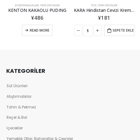
ATIŞTIRMALIKLAR
,
ŞEKERLEMELER
,
YENİ ÜRÜNLER
TOZ
,
YENİ ÜRÜNLER
KENTON KAKAOLU PUDING
KARA Hindistan Cevizi Kreması Tozu 50GR
¥
486
¥
181
READ MORE
SEPETE EKLE
KATEGORİLER
Süt Ürünleri
Atıştırmalıklar
Tahin & Pekmez
Reçel & Bal
İçecekler
Yemeklik Otlar, Baharatlar & Çeşniler