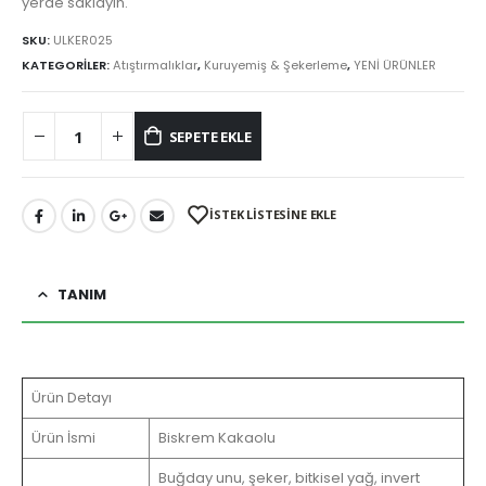
yerde saklayın.
SKU:
ULKER025
KATEGORİLER:
Atıştırmalıklar
,
Kuruyemiş & Şekerleme
,
YENİ ÜRÜNLER
SEPETE EKLE
İSTEK LİSTESİNE EKLE
TANIM
Ürün Detayı
Ürün İsmi
Biskrem Kakaolu
Buğday unu, şeker, bitkisel yağ, invert