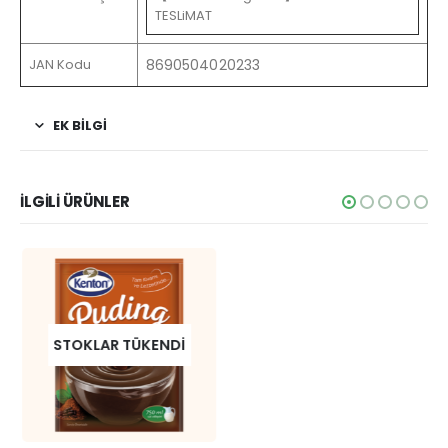
TESLiMAT
JAN Kodu
8690504020233
EK BİLGİ
İLGİLİ ÜRÜNLER
STOKLAR TÜKENDI