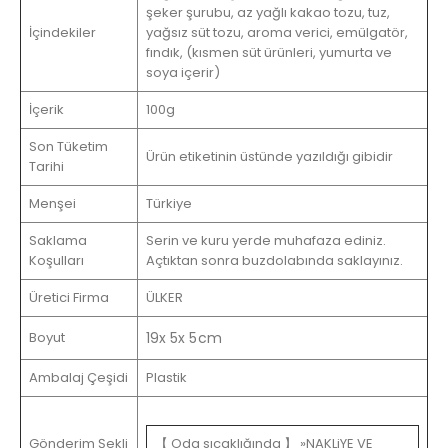
şeker şurubu, az yağlı kakao tozu, tuz,
İçindekiler
yağsız süt tozu, aroma verici, emülgatör,
fındık, (kısmen süt ürünleri, yumurta ve
soya içerir)
İçerik
100g
Son Tüketim
Ürün etiketinin üstünde yazıldığı gibidir
Tarihi
Menşei
Türkiye
Saklama
Serin ve kuru yerde muhafaza ediniz.
Koşulları
Açtıktan sonra buzdolabında saklayınız.
Üretici Firma
ÜLKER
Boyut
19x 5x 5cm
Ambalaj Çeşidi
Plastik
Gönderim Şekli
【 Oda sıcaklığında 】 »NAKLiYE VE