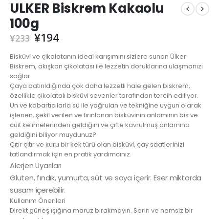
ULKER Biskrem Kakaolu
100g
¥
194
¥
233
Bisküvi ve çikolatanın ideal karışımını sizlere sunan Ülker
Biskrem, akışkan çikolatası ile lezzetin doruklarına ulaşmanızı
sağlar.
Çaya batırıldığında çok daha lezzetli hale gelen biskrem,
özellikle çikolatalı bisküvi sevenler tarafından tercih ediliyor.
Un ve kabartıcılarla su ile yoğrulan ve tekniğine uygun olarak
işlenen, şekil verilen ve fırınlanan bisküvinin anlamının bis ve
cuit kelimelerinden geldiğini ve çifte kavrulmuş anlamına
geldiğini biliyor muydunuz?
Çıtır çıtır ve kuru bir kek türü olan bisküvi, çay saatlerinizi
tatlandırmak için en pratik yardımcınız.
Alerjen Uyarıları
Gluten, fındık, yumurta, süt ve soya içerir. Eser miktarda
susam içerebilir.
Kullanım Önerileri
Direkt güneş ışığına maruz bırakmayın. Serin ve nemsiz bir