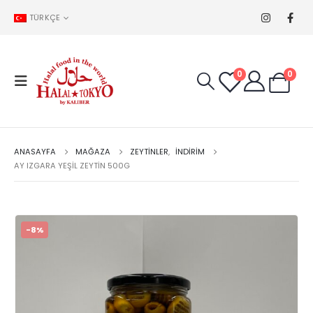
TÜRKÇE
0
0
ANASAYFA
MAĞAZA
ZEYTINLER
,
İNDİRİM
AY IZGARA YEŞIL ZEYTIN 500G
-8%