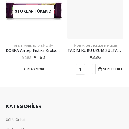
STOKLAR TÜKENDI
ATIŞTIRMALIK BARLAR
,
İNDİRİM
İNDİRİM
,
KURUTULMUŞ MEYVELER
KOSKA Antep Fıstıklı Krokan 30g
TADIM KURU UZUM SULTANIYE
¥
162
¥
336
¥
388
READ MORE
SEPETE EKLE
KATEGORİLER
Süt Ürünleri