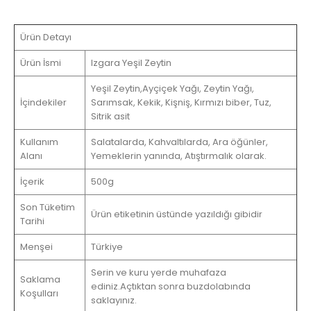
Ürün Detayı
Ürün İsmi
Izgara Yeşil Zeytin
Yeşil Zeytin,Ayçiçek Yağı, Zeytin Yağı,
İçindekiler
Sarımsak, Kekik, Kişniş, Kırmızı biber, Tuz,
Sitrik asit
Kullanım
Salatalarda, Kahvaltılarda, Ara öğünler,
Alanı
Yemeklerin yanında, Atıştırmalık olarak.
İçerik
500g
Son Tüketim
Ürün etiketinin üstünde yazıldığı gibidir
Tarihi
Menşei
Türkiye
Serin ve kuru yerde muhafaza
Saklama
ediniz.Açtıktan sonra buzdolabında
Koşulları
saklayınız.