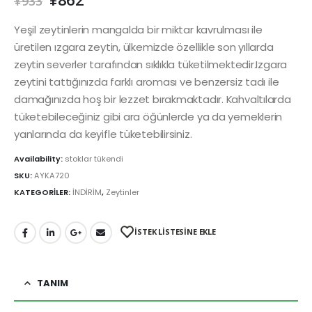
¥
933
Yeşil zeytinlerin mangalda bir miktar kavrulması ile
üretilen ızgara zeytin, ülkemizde özellikle son yıllarda
zeytin severler tarafından sıklıkla tüketilmektedir.Izgara
zeytini tattığınızda farklı aroması ve benzersiz tadı ile
damağınızda hoş bir lezzet bırakmaktadır. Kahvaltılarda
tüketebileceğiniz gibi ara öğünlerde ya da yemeklerin
yanlarında da keyifle tüketebilirsiniz.
Availability:
stoklar tükendi
SKU:
AYKA720
KATEGORİLER:
İNDİRİM
,
Zeytinler
İSTEK LİSTESİNE EKLE
TANIM