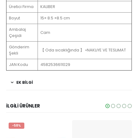
Üretici Firma
‎KALIBER
Boyut
15× 8.5 ×8.5 cm
Ambalaj
Cam
Çeşidi
Gönderim
【 Oda sıcaklığında 】 »NAKLiYE VE TESLiMAT
Şekli
JAN Kodu
4582536611029
EK BİLGİ
İLGİLİ ÜRÜNLER
-58%