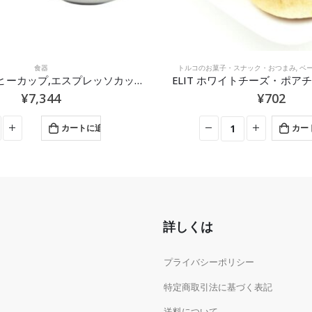
・スナック・おつまみ
,
ベーカリー
,
ポアチャ
肉
イトチーズ・ポアチャ – 6個入り
SADIA グリラー700g – 
¥
702
¥
435
–
¥
807
カートに追加
オプションを選択
詳しくは
プライバシーポリシー
特定商取引法に基づく表記
送料について