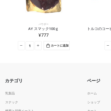
食器
トルコのお菓子
トルコのコーヒーカップ,エスプレッソカップ 6客セット
ELIT ホワ
¥
7,344
カートに追加
カテゴリ
ページ
乳製品
ホーム
スナック
ショップ
糖蜜と胡麻ペースト
カート