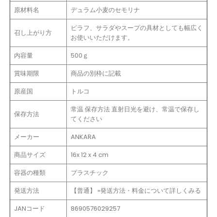
原材料名
デュラム小麦のセモリナ
ピラフ、サラダやスープの具材としても幅広く
召し上がり方
お使いいただけます。
内容量
500ｇ
賞味期限
商品の別枠に記載
原産国
トルコ
常温 保存方法 直射日光を避け、常温で保存し
保存方法
てください
メーカー
ANKARA
商品サイズ
16x 12 x 4 cm
容器の種類
プラスチック
発送方法
【普通】 »発送方法・料金について詳しくみる
JANコード
8690576029257