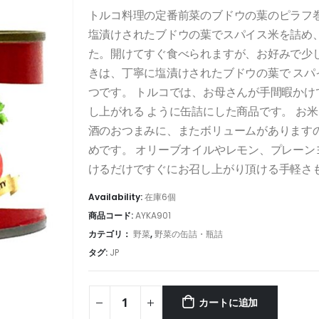
トルコ料理の定番前菜のブドウの葉のピラフ
塩漬けされたブドウの葉でスパイス米を詰め
た。開けてすぐ食べられますが、お好みで少
きは、丁寧に塩漬けされたブドウの葉で ス
つです。 トルコでは、お母さんが手間暇か
し上がれる ように缶詰にした商品です。 お
酒のおつまみに、またボリュームがあります
めです。 オリーブオイルやレモン、プレー
けるだけですぐにお召し上がり頂ける手軽さ
Availability:
在庫6個
商品コード:
AYKA901
カテゴリ：
野菜
,
野菜の缶詰・瓶詰
タグ:
JP
カートに追加