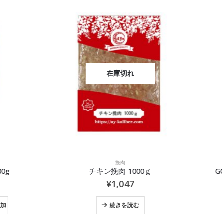
在庫切れ
挽肉
新商品
,
缶詰、瓶詰、パック
,
野菜
,
野菜
チキン挽肉 1000ｇ
GOURMESTA イマ－ムバユル
¥
1,047
¥
518
続きを読む
カー