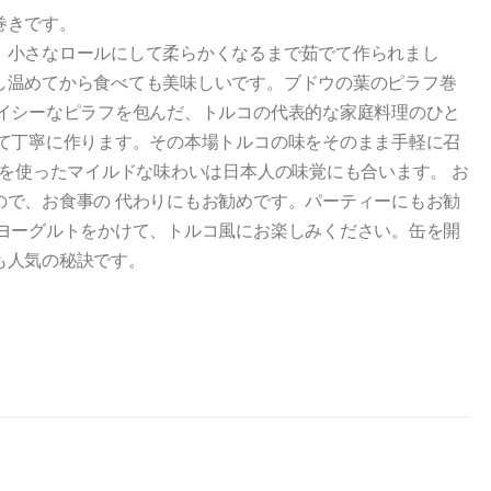
巻きです。
、小さなロールにして柔らかくなるまで茹でて作られまし
し温めてから食べても美味しいです。ブドウの葉のピラフ巻
パイシーなピラフを包んだ、トルコの代表的な家庭料理のひと
けて丁寧に作ります。その本場トルコの味をそのまま手軽に召
米を使ったマイルドな味わいは日本人の味覚にも合います。 お
ので、お食事の 代わりにもお勧めです。パーティーにもお勧
ンヨーグルトをかけて、トルコ風にお楽しみください。缶を開
も人気の秘訣です。