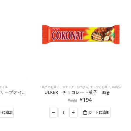
在庫切れ
ツとお菓子
,
新商品
冷凍食品
,
新商品
子 33g
フライドポテト
¥
538
トに追加
続きを読む