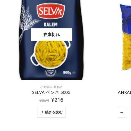
小麦製品
,
新商品
オリ
ANKARA パイプリガーデ 500g
¥
216
¥
324
カートに追加