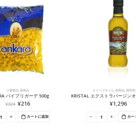
ーブオイル
,
新商品
,
調理用オイル
トルコのお菓子・スナック・おつまみ
,
ナッ
KRISTAL エクストラバージンオリーブオイル 500ml
ULKER チョコレート菓
¥
1,296
¥
194
¥
233
カートに追加
カー