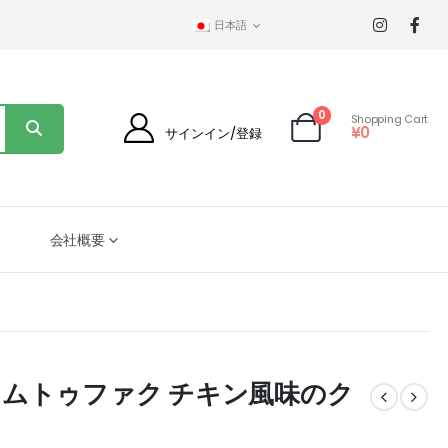
日本語
0
Shopping Cart
¥
0
サインイン/登録
会社概要
ィム・ムトゥファク チキン風味のク