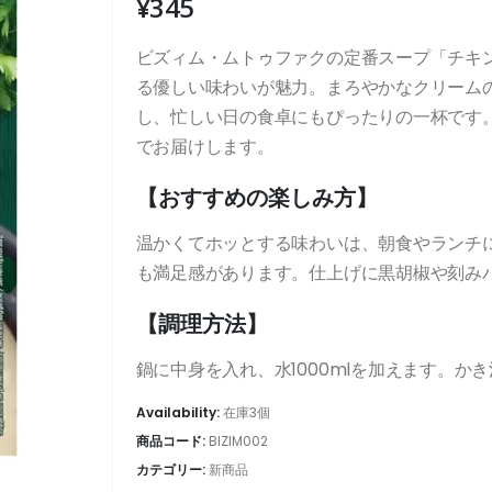
¥
345
ビズィム・ムトゥファクの定番スープ「チキ
る優しい味わいが魅力。まろやかなクリーム
し、忙しい日の食卓にもぴったりの一杯です
でお届けします。
【おすすめの楽しみ方】
温かくてホッとする味わいは、朝食やランチ
も満足感があります。仕上げに黒胡椒や刻み
【調理方法】
鍋に中身を入れ、水1000mlを加えます。か
Availability:
在庫3個
商品コード:
BIZIM002
カテゴリー:
新商品