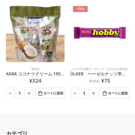
-33%
在庫切れ
トルコのお菓子・スナック・おつまみ
,
新商品
スイーツ
,
トルコのお菓子・スナック・おつまみ
,
バ
ÜLKER ヘーゼルナッツ準チョコレート 25g
ELIT ピスタチオバクラヴァ 6個入り
¥
75
¥
972
¥
112
カートに追加
続きを読む
カテゴリ