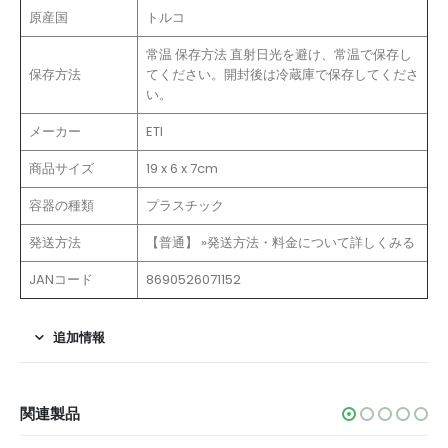
原産国
トルコ
常温 保存方法 直射日光を避け、常温で保存し
保存方法
てください。開封後は冷蔵庫で保存してくださ
い。
メーカー
ETI
商品サイズ
19 x 6 x 7cm
容器の種類
プラスチック
発送方法
【普通】 »発送方法・料金について詳しくみる
JANコード
8690526071152
追加情報
関連製品