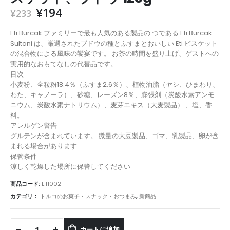
¥
194
¥
233
Eti Burcak ファミリーで最も人気のある製品の つである Eti Burcak
Sultani は、厳選されたブドウの種とふすまとおいしい Eti ビスケット
の混合物による風味の饗宴です。 お茶の時間を盛り上げ、ゲストへの
実用的なおもてなしの代替品です。
目次
小麦粉、全粒粉18.4％（ふすま2.6％）、植物油脂（ヤシ、ひまわり、
わた、キャノーラ）、砂糖、レーズン8％、膨張剤（炭酸水素アンモ
ニウム、炭酸水素ナトリウム）、麦芽エキス（大麦製品） 、塩、香
料。
アレルゲン警告
グルテンが含まれています。 微量の大豆製品、ゴマ、乳製品、卵が含
まれる場合があります
保管条件
涼しく乾燥した場所に保管してください
商品コード:
ETI002
カテゴリ：
トルコのお菓子・スナック・おつまみ
,
新商品
カートに追加