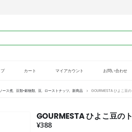
ップ
カート
マイアカウント
お問い合わせ
ソース煮
,
豆類•穀物類
,
豆
,
ローストナッツ
,
新商品
GOURMESTA ひよこ豆
GOURMESTA ひよこ豆の
¥
388