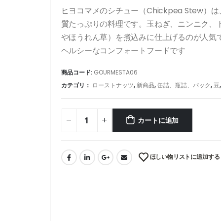
ヒヨコマメのシチュー（Chickpea Ste
質たっぷりの料理です。玉ねぎ、ニンニク、
やほうれん草）を煮込みに仕上げるのが人気
ヘルシーなコンフォートフードです
商品コード:
GOURMESTA06
カテゴリ：
ローストナッツ
,
新商品
,
缶詰、瓶詰、パック
,
豆
カートに追加
ほしい物リストに追加する