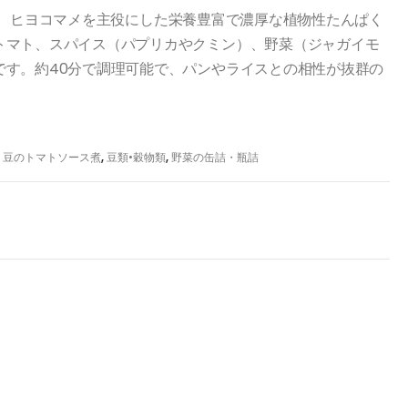
w）は、ヒヨコマメを主役にした栄養豊富で濃厚な植物性たんぱく
トマト、スパイス（パプリカやクミン）、野菜（ジャガイモ
です。約40分で調理可能で、パンやライスとの相性が抜群の
,
豆のトマトソース煮
,
豆類•穀物類
,
野菜の缶詰・瓶詰