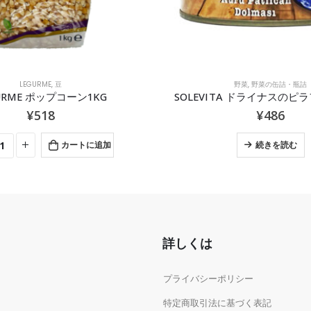
LEGURME
,
豆
野菜
,
野菜の缶詰・瓶詰
URME ポップコーン1KG
SOLEVITA ドライナスのピラ
¥
518
¥
486
カートに追加
続きを読む
詳しくは
プライバシーポリシー
特定商取引法に基づく表記