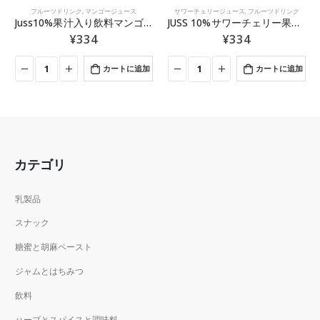
サワーチェリージュース
,
フルーツドリンク
アプリコットジュース
,
フルーツドリンク
0%果汁入り飲料マンゴー 1L
JUSS 10%サワーチェリー果汁入り飲料 １Ｌ
Juss 20%アプリコット果汁入り飲料 １Ｌ
¥
334
¥
334
カートに追加
カートに追加
カテゴリ
乳製品
スナック
糖蜜と胡麻ペースト
ジャムとはちみつ
飲料
ハーブとスパイスと調味料