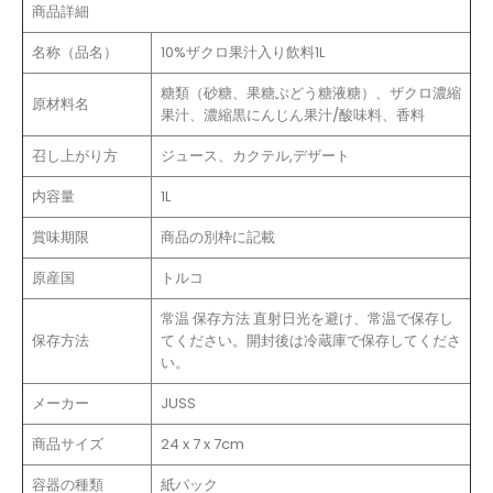
商品詳細
名称（品名）
10%ザクロ果汁入り飲料1L
糖類（砂糖、果糖ぶどう糖液糖）、ザクロ濃縮
原材料名
果汁、濃縮黒にんじん果汁/酸味料、香料
召し上がり方
ジュース、カクテル,デザート
内容量
1L
賞味期限
商品の別枠に記載
原産国
トルコ
常温 保存方法 直射日光を避け、常温で保存し
保存方法
てください。開封後は冷蔵庫で保存してくださ
い。
メーカー
JUSS
商品サイズ
24 x 7 x 7cm
容器の種類
紙パック