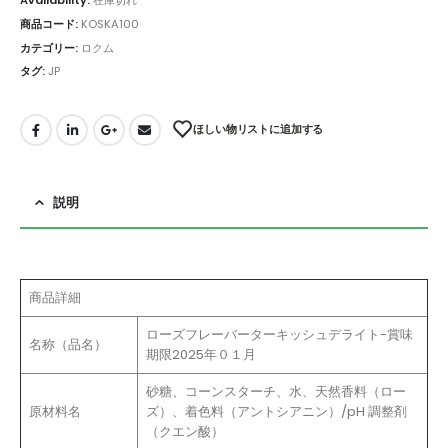
Availability:
在庫切れ
商品コード:
KOSKA100
カテゴリー:
ロクム
タグ:
JP
ほしい物リストに追加する
説明
商品詳細
ローズフレーバーターキッシュデライト-賞味
名称（品名）
期限2025年０１月
砂糖、コーンスターチ、水、天然香料（ロー
原材料名
ズ）、着色料（アントシアニン）/pH 調整剤
（クエン酸）