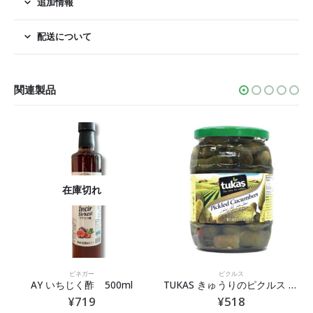
追加情報
配送について
関連製品
在庫切れ
ビネガー
ピクルス
AY いちじく酢 500ml
TUKAS きゅうりのピクルス 670g
¥
719
¥
518