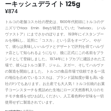
ーキッシュデライト 125g
¥
874
トルコの老舗コスカ社の歴史は、1900年代初頭にトルコのデ
ニズリでHacı Emin Beyが経営していた「helvacı」（ハル
ヴァストア）にまでさかのぼります。 1931年にイスタンブー
ルを移転し、近所に「コスカ」という店をオープン。 やが
て、彼らは美味しいハルヴァとデザートで評判を得てハルヴ
ァ店として知られるようになり、後に正式にこの名前をブラ
ンドとして登録しました。 1974年にトプカプに建設された工
場で、彼らはトルコ菓子、ジャム、ヌガー、そしてハルヴァ
の製造を開始しました。 トルコの食品市場で信頼できる一流
の地位を占めているコスカは、ブランド認知度が最も高い会
社の1つでもあります。お土産でも大人気！トルコ伝統のお菓
子コーンスターチを煮詰めた生地にローズ天然香料入りのモ
チモチ食感をぜひお試しください。人工着色料や甘味を一切
使用せずに製造されています。