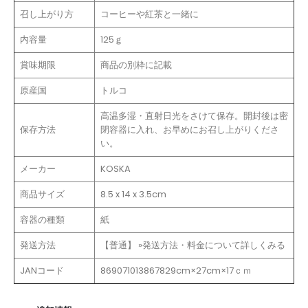
召し上がり方
コーヒーや紅茶と一緒に
内容量
125ｇ
賞味期限
商品の別枠に記載
原産国
トルコ
高温多湿・直射日光をさけて保存。開封後は密
保存方法
閉容器に入れ、お早めにお召し上がりくださ
い。
メーカー
KOSKA
商品サイズ
8.5 x 14 x 3.5cm
容器の種類
紙
発送方法
【普通】 »発送方法・料金について詳しくみる
JANコード
8690710138678
29cm×27cm×17ｃｍ