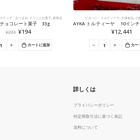
スナック・おつまみ
,
ナッツとお菓子
,
新商品
ピタパン・トルティーヤ
,
冷凍食品
,
小
R チョコレート菓子 33g
¥
194
¥
12,441
¥
233
カートに追加
カー
詳しくは
プライバシーポリシー
特定商取引法に基づく表記
送料について