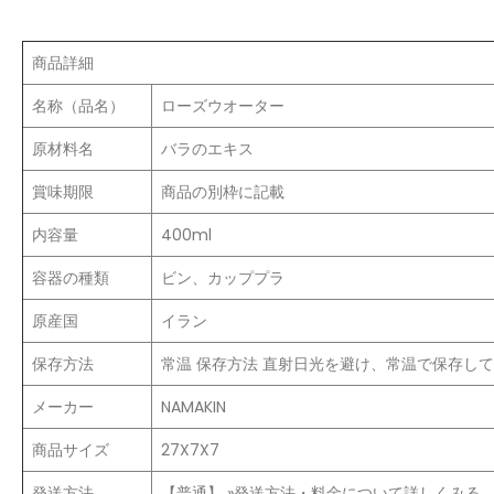
商品詳細
名称（品名）
ローズウオーター
原材料名
バラのエキス
賞味期限
商品の別枠に記載
内容量
400ml
容器の種類
ビン、カッププラ
原産国
イラン
保存方法
常温 保存方法 直射日光を避け、常温で保存し
メーカー
NAMAKIN
商品サイズ
27X7X7
発送方法
【普通】 »発送方法・料金について詳しくみる