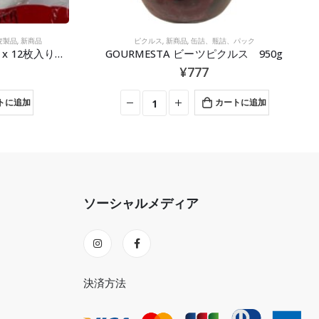
麦製品
,
新商品
ピクルス
,
新商品
,
缶詰、瓶詰、パック
AYKA トルティーヤ 10インチ x 12枚入り １ケース
GOURMESTA ビーツピクルス 950g
¥
777
トに追加
カートに追加
ソーシャルメディア
決済方法