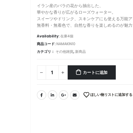
イラン産のバラの花から抽出した、
華やかな香りが広がるローズウォーター。
スイーツやドリンク、スキンケアにも使える万能ア
無香料・無着色で、自然な香りを楽しめるのが魅力
Availability:
在庫4個
商品コード:
NAMAKIN10
カテゴリ：
その他雑貨
,
新商品
カートに追加
ほしい物リストに追加する