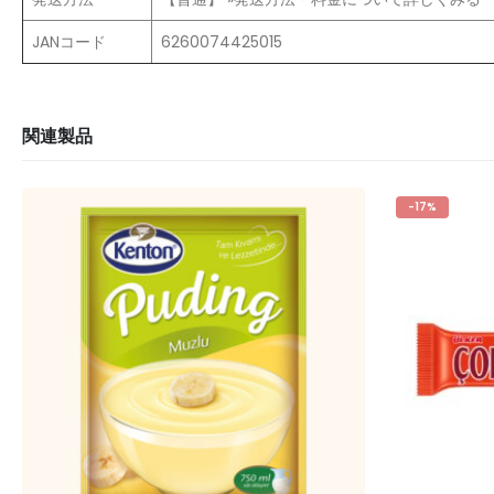
JANコード
6260074425015
関連製品
-17%