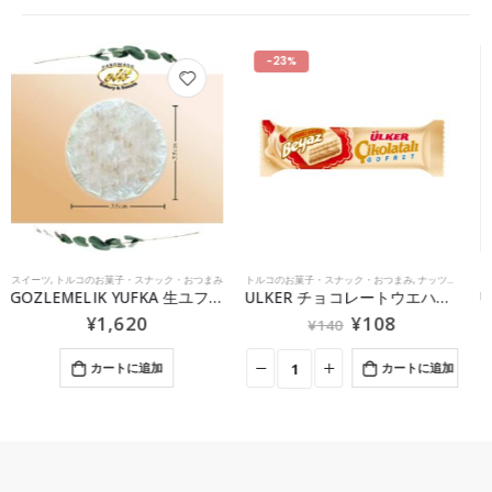
-23%
-14%
トルコのお菓子・スナック・おつまみ
,
ナッツとお菓子
トルコのお菓子・スナック・おつまみ
,
新商品
,
ナッツとお菓子
ULKER チョコレートウエハース ホワイト 35g
ULKER ディド ミルク チョコレート ウエハース 35g
¥
108
¥
194
¥
140
¥
226
カートに追加
カートに追加