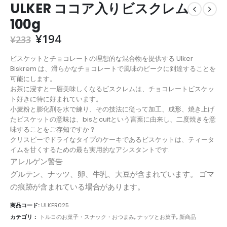
ULKER ココア入りビスクレム
100g
¥
194
¥
233
ビスケットとチョコレートの理想的な混合物を提供する Ulker
Biskrem は、滑らかなチョコレートで風味のピークに到達することを
可能にします。
お茶に浸すと一層美味しくなるビスクレムは、チョコレートビスケッ
ト好きに特に好まれています。
小麦粉と膨化剤を水で練り、その技法に従って加工、成形、焼き上げ
たビスケットの意味は、bisとcuitという言葉に由来し、二度焼きを意
味することをご存知ですか？
クリスピーでドライなタイプのケーキであるビスケットは、ティータ
イムを甘くするための最も実用的なアシスタントです.
アレルゲン警告
グルテン、ナッツ、卵、牛乳、大豆が含まれています。 ゴマ
の痕跡が含まれている場合があります。
商品コード:
ULKER025
カテゴリ：
トルコのお菓子・スナック・おつまみ
,
ナッツとお菓子
,
新商品