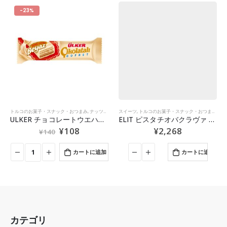
-23%
トルコのお菓子・スナック・おつまみ
,
ナッツとお菓子
スイーツ
,
新商品
,
トルコのお菓子・スナック・おつまみ
,
ナ
ULKER チョコレートウエハース ホワイト 35g
ELIT ピスタチオバクラヴァ 15個入り
¥
108
¥
2,268
¥
140
カートに追加
カートに追加
カテゴリ