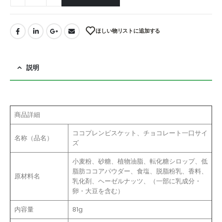
ほしい物リストに追加する
説明
商品詳細
ココプレンビスケット、チョコレート一口サイ
名称（品名）
ズ
小麦粉、砂糖、植物油脂、転化糖シロップ、低
脂肪ココアパウダー、食塩、脱脂粉乳、香料、
原材料名
乳化剤、ヘーゼルナッツ、（一部に乳成分・
卵・大豆を含む）
内容量
81g