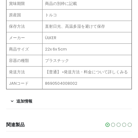
賞味期限
商品の別枠に記載
原産国
トルコ
保存方法
直射日光、高温多湿を避けて保存
メーカー
ÜLKER
商品サイズ
22x 6x 5cm
容器の種類
プラスチック
発送方法
【普通】 »発送方法・料金について詳しくみる
JANコード
8690504008002
追加情報
関連製品