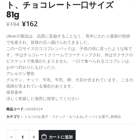
ト、チョコレート一口サイズ
81g
¥
162
¥
194
Ulkerの製品は、品質に妥協することなく、長年にわたり最新の技術
で生産され、皆様の元へ届けられてきました。
この一口サイズのココプレンパックは、子供の頃に戻ったような味で
す。 中はチョコレートクリームでコーティングされ、外はサクサクの
ビスケットで食感がたまりません。 一口で食べられるココプレンは、
おやつ代わりにもぴったり。
アレルゲン警告
グルテン、ナッツ、牛乳、牛乳、卵、大豆が含まれています。 ごまの
痕跡が含まれている場合があります。
保管条件
涼しく乾燥した場所に保管してください
商品コード:
ULKER024
カテゴリ：
トルコのお菓子・スナック・おつまみ
,
ナッツとお菓子
,
新商品
カートに追加