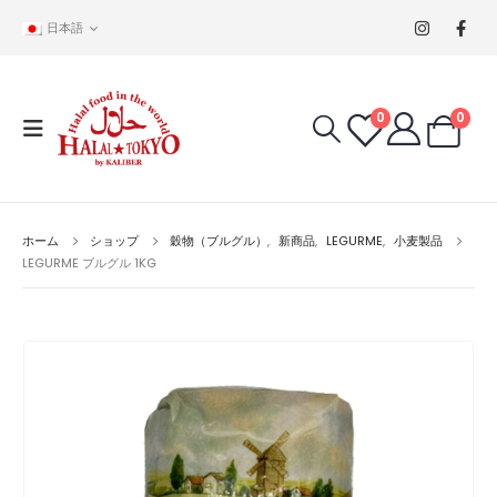
日本語
0
0
ホーム
ショップ
穀物（ブルグル）
,
新商品
,
LEGURME
,
小麦製品
LEGURME ブルグル 1KG