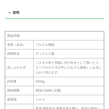
説明
商品詳細
名称（品名）
ブルグル相粒
原材料名
デュラム小麦
パスタや米と同様に付け合せとして用いたり、
召し上がり方
スープやサラダの中に入れても美味しくお召し
上がり頂けます。
内容量
1000g
賞味期限
商品の別枠に記載
原産国
トルコ
常温 保存方法 直射日光を避け、常温で保存し