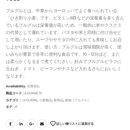
ブルグルとは、中東からヨーロッパでよく食べられている
「ひき割り小麦」です。ビタミンB群などの栄養素を多く含ん
でいるブルグルは栄養価が高いため、一般的に米やクスクス
の代替として優れています。パスタや米と同様に付け合せと
して用いたり、スープやサラダの中に入れても美味しくお召
し上がり頂けます。使い方：ブルグルは賞味期限が長く、使
いみちが豊富で非常に便利な食品です。10～12分ほど、また
は柔らかくなるまで煮てください。好みでブルグルピラフに
玉ねぎ、トマト、ピーマンやナスなど入れるさらにおいしく
なります。
Availability:
在庫切れ
商品コード:
LEGURME70
カテゴリ：
LEGURME
,
小麦製品
,
新商品
,
穀物（ブルグル）
タグ:
JP
ほしい物リストに追加する